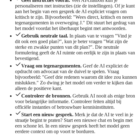
Geef instructies vooraf.
Veel AI-chatbots kun je
personaliseren met instructies (zie de instellingen). Of je kunt
aan het begin van een gesprek de AI expliciet vragen om
kritisch te zijn. Bijvoorbeeld: "Wees direct, kritisch en neem
tegenargumenten in overweging J." Dit stuurt het gedrag van
het model voordat het überhaupt begint met antwoorden.
Gebruik neutrale taal.
In plaats van te vragen "Vind je
dit ook een goed plan?", kun je beter vragen "Wat zijn de
sterke en zwakke punten van dit plan?". Die neutrale
formulering geeft de AI ruimte om eerlijk te zijn in plaats van
bevestigend.
Vraag om tegenargumenten.
Geef de AI expliciet de
opdracht om advocaat van de duivel te spelen. Vraag
bijvoorbeeld: "Geef drie redenen waarom dit idee zou kunnen
mislukken." Zo dwing je het model om verder te kijken dan
alleen de positieve kant.
Controleer de bronnen.
Gebruik AI nooit als enige bron
voor belangrijke informatie. Controleer feiten altijd bij
officiële instanties of betrouwbare kennisinstituten.
Start een nieuw gesprek.
Merk je dat de AI te veel in je
straatje begint te praten? Start een nieuwe chat en begin met
een schone lei. In een nieuw gesprek heeft het model geen
eerdere context om op voort te borduren.