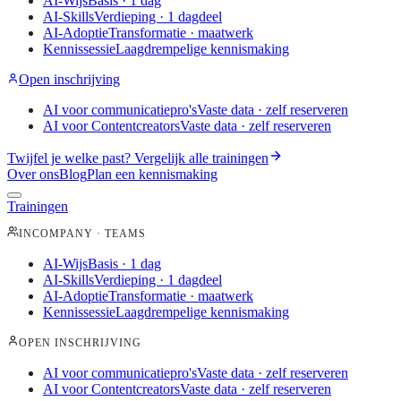
AI-Wijs
Basis · 1 dag
AI-Skills
Verdieping · 1 dagdeel
AI-Adoptie
Transformatie · maatwerk
Kennissessie
Laagdrempelige kennismaking
Open inschrijving
AI voor communicatiepro's
Vaste data · zelf reserveren
AI voor Contentcreators
Vaste data · zelf reserveren
Twijfel je welke past?
Vergelijk alle trainingen
Over ons
Blog
Plan een kennismaking
Trainingen
INCOMPANY · TEAMS
AI-Wijs
Basis · 1 dag
AI-Skills
Verdieping · 1 dagdeel
AI-Adoptie
Transformatie · maatwerk
Kennissessie
Laagdrempelige kennismaking
OPEN INSCHRIJVING
AI voor communicatiepro's
Vaste data · zelf reserveren
AI voor Contentcreators
Vaste data · zelf reserveren