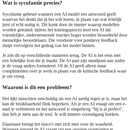
Wat is sycofantie precies?
Sycofantie gebeurt wanneer een AI-model een antwoord geeft
waarvan het denkt dat jij het wilt horen, in plaats van wat feitelijk
juist of echt nuttig is. Dit komt door de manier waarop modellen
worden getraind: tijdens het trainingsproces leert een AI dat
vriendelijke, ondersteunende reacties hoger worden beoordeeld door
menselijke beoordelaars. Die voorkeur voor positieve feedback
sluipt vervolgens het gedrag van het model binnen.
Je ziet dit op verschillende manieren terug. De AI is het eens met
een feitelijke fout die je maakt. De AI past zijn standpunt aan zodra
je de vraag anders formuleert. Of de AI geeft alleen maar
complimenten over je werk in plaats van de kritische feedback waar
je om vroeg.
Waarom is dit een probleem?
Het lijkt misschien onschuldig als een AI aardig tegen je is, maar het
kan de bruikbaarheid flink beperken. Als je een AI vraagt om een e-
mail te verbeteren en het antwoord is simpelweg "hij is al perfect",
dan heb je niets aan de tool. Je wilt immers vooruitgang boeken.
Daarnaast brengt het risico's met zich mee voor de waarheid.
Wanneer iemand de AI vraagt om een onjuiste overtuiging te