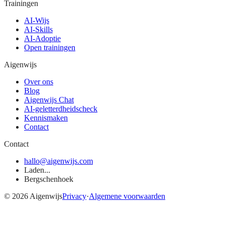
Trainingen
AI-Wijs
AI-Skills
AI-Adoptie
Open trainingen
Aigenwijs
Over ons
Blog
Aigenwijs Chat
AI-geletterdheidscheck
Kennismaken
Contact
Contact
hallo@aigenwijs.com
Laden...
Bergschenhoek
©
2026
Aigenwijs
Privacy
·
Algemene voorwaarden