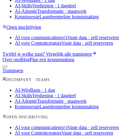
AI-Wijs
Basis · 1 dag
AI-Skills
Verdieping · 1 dagdeel
AI-Adoptie
Transformatie · maatwerk
Kennissessie
Laagdrempelige kennismaking
Open inschrijving
AI voor communicatiepro's
Vaste data · zelf reserveren
AI voor Contentcreators
Vaste data · zelf reserveren
Twijfel je welke past?
Vergelijk alle trainingen
Over ons
Blog
Plan een kennismaking
Trainingen
INCOMPANY · TEAMS
AI-Wijs
Basis · 1 dag
AI-Skills
Verdieping · 1 dagdeel
AI-Adoptie
Transformatie · maatwerk
Kennissessie
Laagdrempelige kennismaking
OPEN INSCHRIJVING
AI voor communicatiepro's
Vaste data · zelf reserveren
AI voor Contentcreators
Vaste data · zelf reserveren