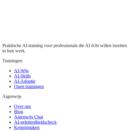
Praktische AI-training voor professionals die AI écht willen inzetten
in hun werk.
Trainingen
AI-Wijs
AI-Skills
AI-Adoptie
Open trainingen
Aigenwijs
Over ons
Blog
Aigenwijs Chat
AI-geletterdheidscheck
Kennismaken