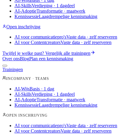
AI-Wijs
Basis · 1 dag
AI-Skills
Verdieping · 1 dagdeel
AI-Adoptie
Transformatie · maatwerk
Kennissessie
Laagdrempelige kennismaking
Open inschrijving
AI voor communicatiepro's
Vaste data · zelf reserveren
AI voor Contentcreators
Vaste data · zelf reserveren
Twijfel je welke past?
Vergelijk alle trainingen
Over ons
Blog
Plan een kennismaking
Trainingen
INCOMPANY · TEAMS
AI-Wijs
Basis · 1 dag
AI-Skills
Verdieping · 1 dagdeel
AI-Adoptie
Transformatie · maatwerk
Kennissessie
Laagdrempelige kennismaking
OPEN INSCHRIJVING
AI voor communicatiepro's
Vaste data · zelf reserveren
AI voor Contentcreators
Vaste data · zelf reserveren