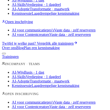
AI-Wijs
Basis · 1 dag
AI-Skills
Verdieping · 1 dagdeel
AI-Adoptie
Transformatie · maatwerk
Kennissessie
Laagdrempelige kennismaking
Open inschrijving
AI voor communicatiepro's
Vaste data · zelf reserveren
AI voor Contentcreators
Vaste data · zelf reserveren
Twijfel je welke past?
Vergelijk alle trainingen
Over ons
Blog
Plan een kennismaking
Trainingen
INCOMPANY · TEAMS
AI-Wijs
Basis · 1 dag
AI-Skills
Verdieping · 1 dagdeel
AI-Adoptie
Transformatie · maatwerk
Kennissessie
Laagdrempelige kennismaking
OPEN INSCHRIJVING
AI voor communicatiepro's
Vaste data · zelf reserveren
AI voor Contentcreators
Vaste data · zelf reserveren