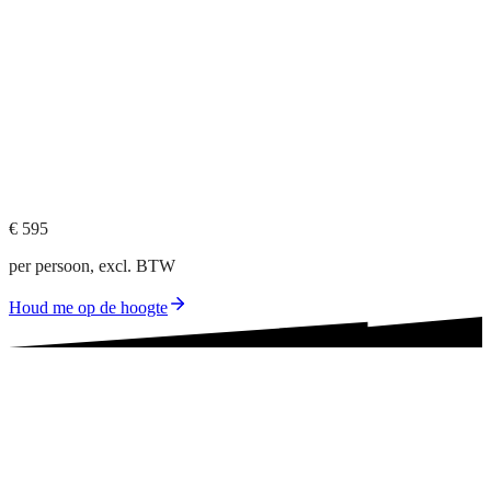
Reserveer je plek of stel je vraag. We reageren binnen 24 uur.
Binnen 24 uur reactie
Betalen na bevestiging
Inclusief lunch
en materiaal
€ 595
per persoon, excl. BTW
Houd me op de hoogte