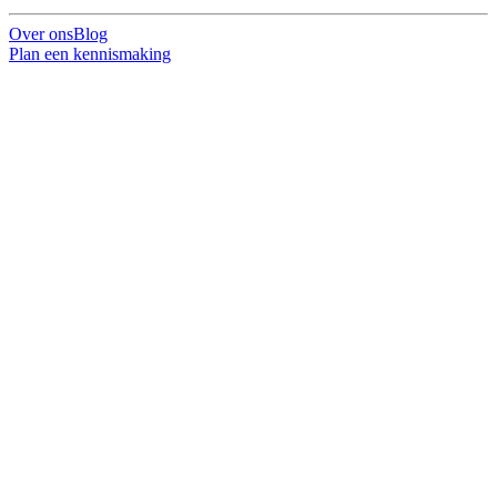
Over ons
Blog
Plan een kennismaking
OPEN INSCHRIJVING
AI voor communicatiepro's
AI-training speciaal voor communicatieprofessionals
Houd me op de hoogte
Bekijk het programma