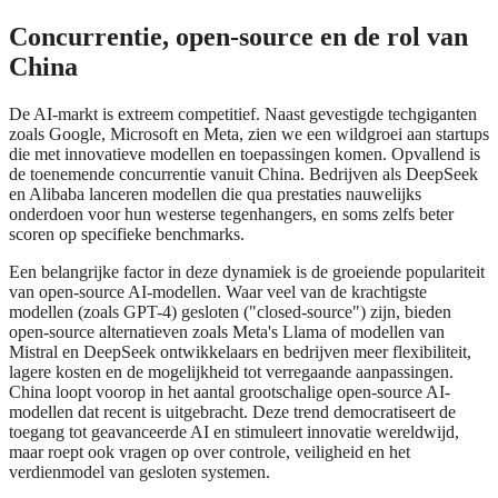
Concurrentie, open-source en de rol van
China
De AI-markt is extreem competitief. Naast gevestigde techgiganten
zoals Google, Microsoft en Meta, zien we een wildgroei aan startups
die met innovatieve modellen en toepassingen komen. Opvallend is
de toenemende concurrentie vanuit China. Bedrijven als DeepSeek
en Alibaba lanceren modellen die qua prestaties nauwelijks
onderdoen voor hun westerse tegenhangers, en soms zelfs beter
scoren op specifieke benchmarks.
Een belangrijke factor in deze dynamiek is de groeiende populariteit
van open-source AI-modellen. Waar veel van de krachtigste
modellen (zoals GPT-4) gesloten ("closed-source") zijn, bieden
open-source alternatieven zoals Meta's Llama of modellen van
Mistral en DeepSeek ontwikkelaars en bedrijven meer flexibiliteit,
lagere kosten en de mogelijkheid tot verregaande aanpassingen.
China loopt voorop in het aantal grootschalige open-source AI-
modellen dat recent is uitgebracht. Deze trend democratiseert de
toegang tot geavanceerde AI en stimuleert innovatie wereldwijd,
maar roept ook vragen op over controle, veiligheid en het
verdienmodel van gesloten systemen.