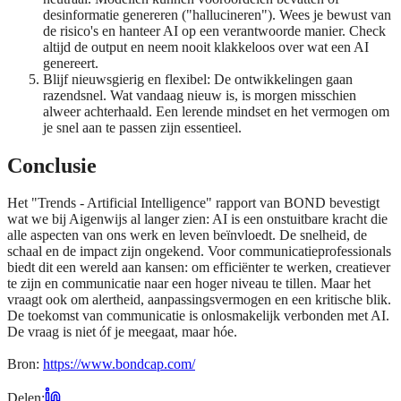
desinformatie genereren ("hallucineren"). Wees je bewust van
de risico's en hanteer AI op een verantwoorde manier. Check
altijd de output en neem nooit klakkeloos over wat een AI
genereert.
Blijf nieuwsgierig en flexibel: De ontwikkelingen gaan
razendsnel. Wat vandaag nieuw is, is morgen misschien
alweer achterhaald. Een lerende mindset en het vermogen om
je snel aan te passen zijn essentieel.
Conclusie
Het "Trends - Artificial Intelligence" rapport van BOND bevestigt
wat we bij Aigenwijs al langer zien: AI is een onstuitbare kracht die
alle aspecten van ons werk en leven beïnvloedt. De snelheid, de
schaal en de impact zijn ongekend. Voor communicatieprofessionals
biedt dit een wereld aan kansen: om efficiënter te werken, creatiever
te zijn en communicatie naar een hoger niveau te tillen. Maar het
vraagt ook om alertheid, aanpassingsvermogen en een kritische blik.
De toekomst van communicatie is onlosmakelijk verbonden met AI.
De vraag is niet óf je meegaat, maar hóe.
Bron:
https://www.bondcap.com/
Delen: