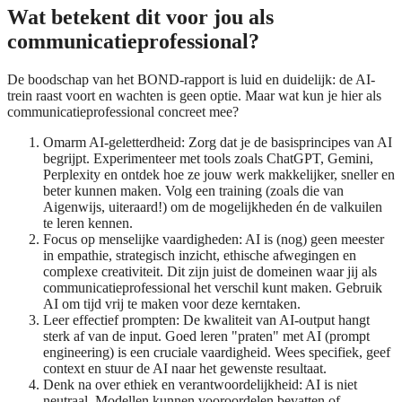
Wat betekent dit voor jou als
communicatieprofessional?
De boodschap van het BOND-rapport is luid en duidelijk: de AI-
trein raast voort en wachten is geen optie. Maar wat kun je hier als
communicatieprofessional concreet mee?
Omarm AI-geletterdheid: Zorg dat je de basisprincipes van AI
begrijpt. Experimenteer met tools zoals ChatGPT, Gemini,
Perplexity en ontdek hoe ze jouw werk makkelijker, sneller en
beter kunnen maken. Volg een training (zoals die van
Aigenwijs, uiteraard!) om de mogelijkheden én de valkuilen
te leren kennen.
Focus op menselijke vaardigheden: AI is (nog) geen meester
in empathie, strategisch inzicht, ethische afwegingen en
complexe creativiteit. Dit zijn juist de domeinen waar jij als
communicatieprofessional het verschil kunt maken. Gebruik
AI om tijd vrij te maken voor deze kerntaken.
Leer effectief prompten: De kwaliteit van AI-output hangt
sterk af van de input. Goed leren "praten" met AI (prompt
engineering) is een cruciale vaardigheid. Wees specifiek, geef
context en stuur de AI naar het gewenste resultaat.
Denk na over ethiek en verantwoordelijkheid: AI is niet
neutraal. Modellen kunnen vooroordelen bevatten of