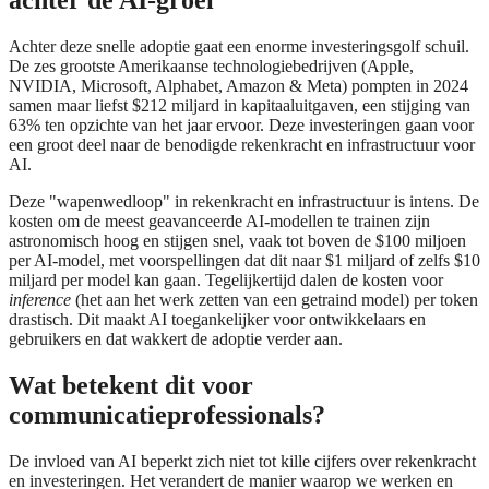
Achter deze snelle adoptie gaat een enorme investeringsgolf schuil.
De zes grootste Amerikaanse technologiebedrijven (Apple,
NVIDIA, Microsoft, Alphabet, Amazon & Meta) pompten in 2024
samen maar liefst $212 miljard in kapitaaluitgaven, een stijging van
63% ten opzichte van het jaar ervoor. Deze investeringen gaan voor
een groot deel naar de benodigde rekenkracht en infrastructuur voor
AI.
Deze "wapenwedloop" in rekenkracht en infrastructuur is intens. De
kosten om de meest geavanceerde AI-modellen te trainen zijn
astronomisch hoog en stijgen snel, vaak tot boven de $100 miljoen
per AI-model, met voorspellingen dat dit naar $1 miljard of zelfs $10
miljard per model kan gaan. Tegelijkertijd dalen de kosten voor
inference
(het aan het werk zetten van een getraind model) per token
drastisch. Dit maakt AI toegankelijker voor ontwikkelaars en
gebruikers en dat wakkert de adoptie verder aan.
Wat betekent dit voor
communicatieprofessionals?
De invloed van AI beperkt zich niet tot kille cijfers over rekenkracht
en investeringen. Het verandert de manier waarop we werken en