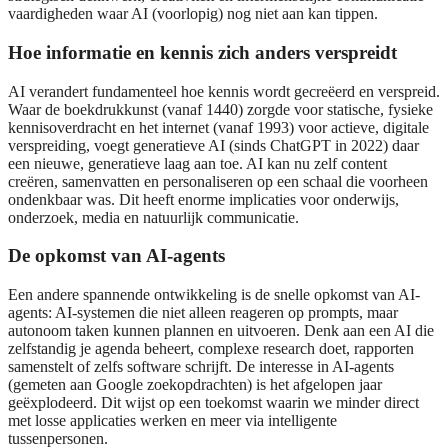
vaardigheden waar AI (voorlopig) nog niet aan kan tippen.
Hoe informatie en kennis zich anders verspreidt
AI verandert fundamenteel hoe kennis wordt gecreëerd en verspreid.
Waar de boekdrukkunst (vanaf 1440) zorgde voor statische, fysieke
kennisoverdracht en het internet (vanaf 1993) voor actieve, digitale
verspreiding, voegt generatieve AI (sinds ChatGPT in 2022) daar
een nieuwe, generatieve laag aan toe. AI kan nu zelf content
creëren, samenvatten en personaliseren op een schaal die voorheen
ondenkbaar was. Dit heeft enorme implicaties voor onderwijs,
onderzoek, media en natuurlijk communicatie.
De opkomst van AI-agents
Een andere spannende ontwikkeling is de snelle opkomst van AI-
agents: AI-systemen die niet alleen reageren op prompts, maar
autonoom taken kunnen plannen en uitvoeren. Denk aan een AI die
zelfstandig je agenda beheert, complexe research doet, rapporten
samenstelt of zelfs software schrijft. De interesse in AI-agents
(gemeten aan Google zoekopdrachten) is het afgelopen jaar
geëxplodeerd. Dit wijst op een toekomst waarin we minder direct
met losse applicaties werken en meer via intelligente
tussenpersonen.