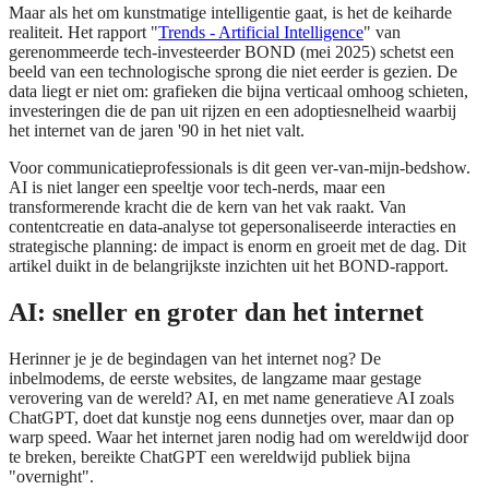
Maar als het om kunstmatige intelligentie gaat, is het de keiharde
realiteit. Het rapport "
Trends - Artificial Intelligence
" van
gerenommeerde tech-investeerder BOND (mei 2025) schetst een
beeld van een technologische sprong die niet eerder is gezien. De
data liegt er niet om: grafieken die bijna verticaal omhoog schieten,
investeringen die de pan uit rijzen en een adoptiesnelheid waarbij
het internet van de jaren '90 in het niet valt.
Voor communicatieprofessionals is dit geen ver-van-mijn-bedshow.
AI is niet langer een speeltje voor tech-nerds, maar een
transformerende kracht die de kern van het vak raakt. Van
contentcreatie en data-analyse tot gepersonaliseerde interacties en
strategische planning: de impact is enorm en groeit met de dag. Dit
artikel duikt in de belangrijkste inzichten uit het BOND-rapport.
AI: sneller en groter dan het internet
Herinner je je de begindagen van het internet nog? De
inbelmodems, de eerste websites, de langzame maar gestage
verovering van de wereld? AI, en met name generatieve AI zoals
ChatGPT, doet dat kunstje nog eens dunnetjes over, maar dan op
warp speed. Waar het internet jaren nodig had om wereldwijd door
te breken, bereikte ChatGPT een wereldwijd publiek bijna
"overnight".