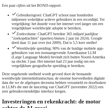
Een paar cijfers uit het BOND-rapport:
Gebruikersgroei: ChatGPT schoot naar honderden
miljoenen wekelijkse actieve gebruikers in een recordtijd. Ter
vergelijking: het duurde voor het internet veel langer om een
vergelijkbare wereldwijde adoptie te bereiken.
Zoekvolume: ChatGPT bereikte 365 miljard jaarlijkse
"zoekopdrachten" (queries) binnen 2 jaar (in 2024). Google
deed daar 11 jaar over (tot 2009). Dat is 5,5 keer sneller!
Wereldwijde spreiding: 90% van de huidige mobiele app-
gebruikers van een toonaangevende Amerikaanse LLM
(Large Language Model) bevindt zich buiten Noord-Amerika
na slechts 3 jaar. Het internet had 23 jaar nodig om een
vergelijkbare geografische spreiding te bereiken.
Deze ongekende snelheid wordt gevoed door de bestaande
wereldwijde internetinfrastructuur, de enorme hoeveelheden digitale
data die we de afgelopen decennia hebben verzameld en doorbraken
in LLM's die met de lancering van ChatGPT (november 2022) een
zeer gebruiksvriendelijke interface kregen.
Investeringen en rekenkracht: de motor
achter de AI-groei