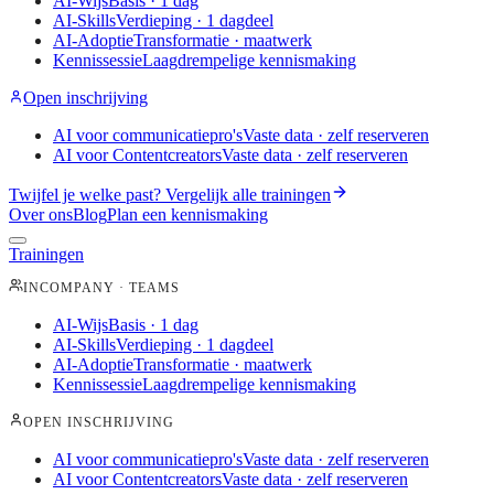
AI-Wijs
Basis · 1 dag
AI-Skills
Verdieping · 1 dagdeel
AI-Adoptie
Transformatie · maatwerk
Kennissessie
Laagdrempelige kennismaking
Open inschrijving
AI voor communicatiepro's
Vaste data · zelf reserveren
AI voor Contentcreators
Vaste data · zelf reserveren
Twijfel je welke past?
Vergelijk alle trainingen
Over ons
Blog
Plan een kennismaking
Trainingen
INCOMPANY · TEAMS
AI-Wijs
Basis · 1 dag
AI-Skills
Verdieping · 1 dagdeel
AI-Adoptie
Transformatie · maatwerk
Kennissessie
Laagdrempelige kennismaking
OPEN INSCHRIJVING
AI voor communicatiepro's
Vaste data · zelf reserveren
AI voor Contentcreators
Vaste data · zelf reserveren