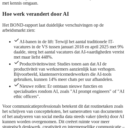
met kennis omgaan.
Hoe werk verandert door AI
Het BOND-rapport laat duidelijke verschuivingen op de
arbeidsmarkt zien:
AI-banen in de lift: Terwijl het aantal traditionele IT-
vacatures in de VS tussen januari 2018 en april 2025 met 9%
daalde, steeg het aantal vacatures dat AI-vaardigheden vereist
met maar liefst 448%.
Productiviteitswinst: Studies tonen aan dat AI de
productiviteit van werknemers aanzienlijk kan verhogen.
Bijvoorbeeld, klantenservicemedewerkers die AI-tools
gebruiken, kunnen 14% meer chats per uur afhandelen.
Nieuwe rollen: Er ontstaan nieuwe functies en
specialisaties rondom AI, zoals "AI prompt engineers" of "AI
ethic officers".
Voor communicatieprofessionals betekent dit dat routinetaken zoals
het schrijven van conceptteksten, het samenvatten van documenten
of het analyseren van social media data steeds vaker (deels) door AI
kunnen worden overgenomen. Dit creëert ruimte voor meer
strategisch denkwerk, creativiteit en intermenselijke communicatie –